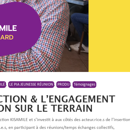
ILÉ
,
LE PIA JEUNESSE RÉUNION
,
PRODIJ
,
Témoignages
TION & L’ENGAGEMENT
ON SUR LE TERRAIN
tion KISAMILE et s’investit à aux côtés des acteur.rice.s de l’insertio
.e.s, en participant à des réunions/temps échanges collectifs,