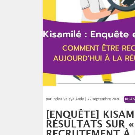
par
Indira Velaye Andy
|
22 septembre 2020
|
KISA
[ENQUÊTE] KISAM
RÉSULTATS SUR «
RECRUTEMENT À 