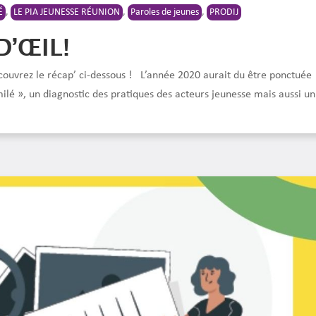
É
,
LE PIA JEUNESSE RÉUNION
,
Paroles de jeunes
,
PRODIJ
D’ŒIL!
écouvrez le récap’ ci-dessous ! L’année 2020 aurait du être ponctuée
ilé », un diagnostic des pratiques des acteurs jeunesse mais aussi un