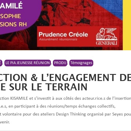
É
,
LE PIA JEUNESSE RÉUNION
,
PRODIJ
,
Témoignages
TION & L’ENGAGEMENT D
E SUR LE TERRAIN
tion KISAMILE et s’investit à aux côtés des acteur.rice.s de l’insertio
.e.s, en participant à des réunions/temps échanges collectifs,
t volontaire pour des ateliers Design Thinking organisé par Seyes pou
venir.