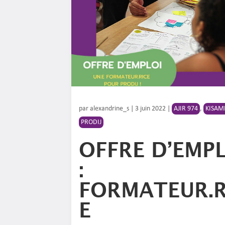
par
alexandrine_s
|
3 juin 2022
|
AJIR 974
,
KISAM
PRODIJ
OFFRE D’EMP
:
FORMATEUR.R
E