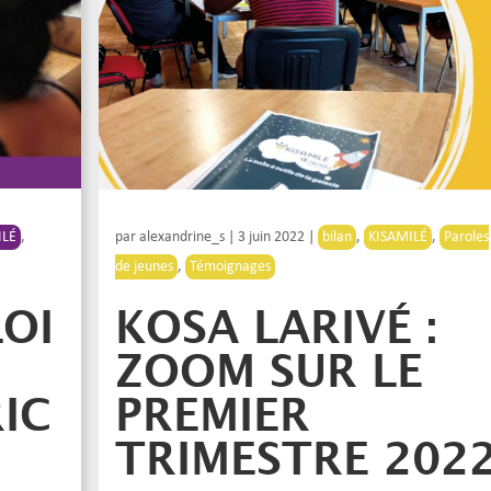
ILÉ
,
par
alexandrine_s
|
3 juin 2022
|
bilan
,
KISAMILÉ
,
Paroles
de jeunes
,
Témoignages
LOI
KOSA LARIVÉ :
ZOOM SUR LE
IC
PREMIER
TRIMESTRE 202