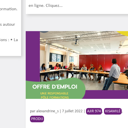
en ligne. Cliquez...
formation.
es autour
ons : • La
par
alexandrine_s
|
7 juillet 2022
|
AJIR 974
,
KISAMILÉ
,
PRODIJ