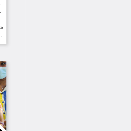
t
.
te
.