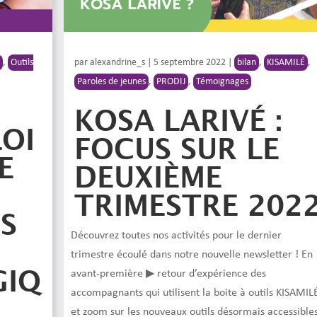
É
,
Outils
par
alexandrine_s
|
5 septembre 2022
|
bilan
,
KISAMILÉ
,
Paroles de jeunes
,
PRODIJ
,
Témoignages
KOSA LARIVÉ :
LOI
FOCUS SUR LE
E
DEUXIÈME
TRIMESTRE 202
S
Découvrez toutes nos activités pour le dernier
trimestre écoulé dans notre nouvelle newsletter ! En
GIQ
avant-première ▶ retour d’expérience des
accompagnants qui utilisent la boite à outils KISAMIL
et zoom sur les nouveaux outils désormais accessible