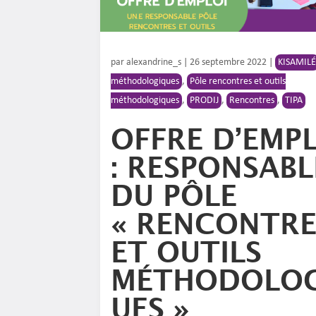
par
alexandrine_s
|
26 septembre 2022
|
KISAMIL
méthodologiques
,
Pôle rencontres et outils
méthodologiques
,
PRODIJ
,
Rencontres
,
TIPA
OFFRE D’EMP
: RESPONSABL
DU PÔLE
« RENCONTRE
ET OUTILS
MÉTHODOLO
UES »