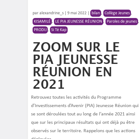
par
alexandrine_s
|
9 mai 2022
|
bilan
,
Collège Jeunes
,
KISAMILÉ
,
LE PIA JEUNESSE RÉUNION
,
Paroles de jeunes
PRODIJ
,
Si Té Kap
ZOOM SUR LE
PIA JEUNESSE
RÉUNION EN
2021
Retrouvez toutes les activités du Programme
d’Investissements d’Avenir (PIA) Jeunesse Réunion qui
se sont déroulées tout au long de l’année 2021 ainsi
que sur les principaux résultats qui ont déjà pu être
observés sur le territoire. Rappelons que les actions